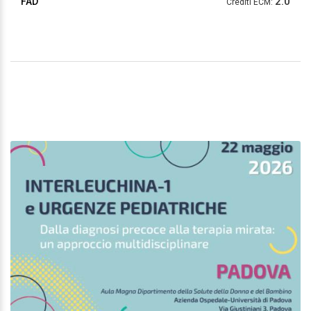
2.0
FAD
Crediti ECM: