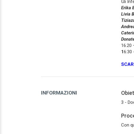
Gli Inf
Erika 
Livia B
Tiziaz
Andrea
Cateri
Donate
16.20 
1
6:30
SCAR
INFORMAZIONI
Obiet
3 - Doc
Proce
Con qu