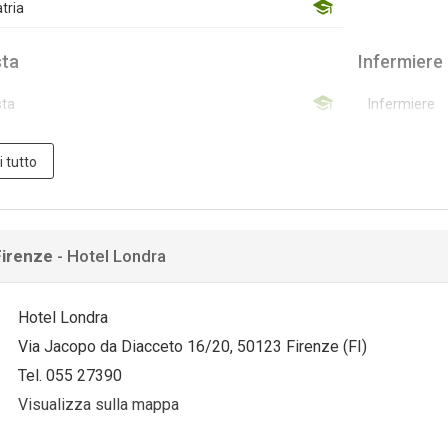
tria
sta
Infermiere
sta
Infermiere
miere pediatrico
i tutto
miere pediatrico
Firenze
- Hotel Londra
Hotel Londra
Via Jacopo da Diacceto 16/20, 50123 Firenze (FI)
Tel. 055 27390
Visualizza sulla mappa