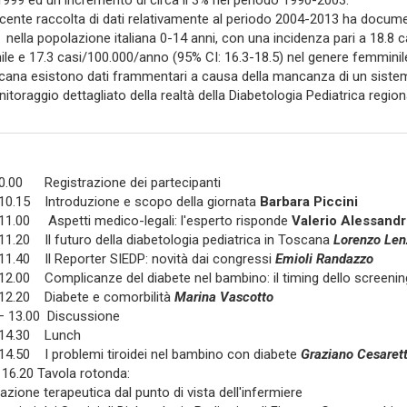
999 ed un incremento di circa il 3% nel periodo 1990-2003.
cente raccolta di dati relativamente al periodo 2004-2013 ha docume
) nella popolazione italiana 0-14 anni, con una incidenza pari a 18.8
le e 17.3 casi/100.000/anno (95% CI: 16.3-18.5) nel genere femminil
cana esistono dati frammentari a causa della mancanza di un sistem
itoraggio dettagliato della realtà della Diabetologia Pediatrica regio
0.00 Registrazione dei partecipanti
10.15 Introduzione e scopo della giornata
Barbara Piccini
11.00 Aspetti medico-legali: l'esperto risponde
Valerio Alessandr
11.20 Il futuro della diabetologia pediatrica in Toscana
Lorenzo Len
11.40 Il Reporter SIEDP: novità dai congressi
Emioli Randazzo
12.00 Complicanze del diabete nel bambino: il timing dello screeni
12.20 Diabete e comorbilità
Marina Vascotto
– 13.00 Discussione
-14.30 Lunch
14.50 I problemi tiroidei nel bambino con diabete
Graziano Cesarett
 16.20 Tavola rotonda:
azione terapeutica dal punto di vista dell'infermiere