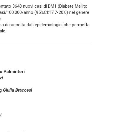
ntato 3643 nuovi casi di DM1 (Diabete Mellito
 casi/100.000/anno (95%CI:17.7-20.0) nel genere
e.
a di raccolta dati epidemiologici che permetta
nale.
o Palminteri
zi
ng
Giulia Braccesi
i