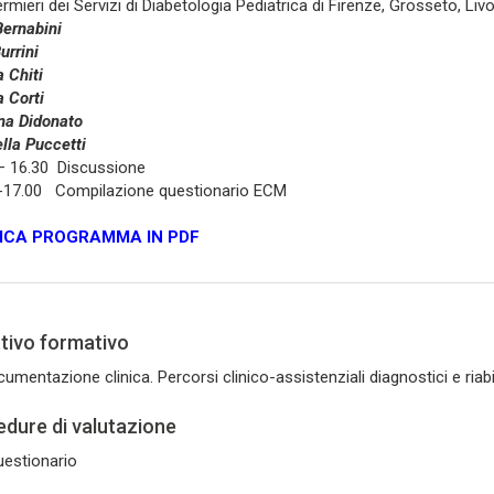
ermieri dei Servizi di Diabetologia Pediatrica di Firenze, Grosseto, Liv
Bernabini
urrini
a Chiti
 Corti
na Didonato
lla Puccetti
– 16.30 Discussione
 -17.00 Compilazione questionario ECM
ICA PROGRAMMA IN PDF
tivo formativo
umentazione clinica. Percorsi clinico-assistenziali diagnostici e riabilita
dure di valutazione
estionario