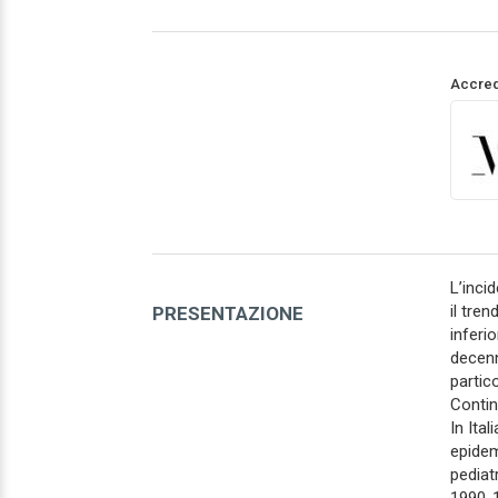
Accred
L’inci
il tren
PRESENTAZIONE
inferio
decenn
partic
Contin
In Ital
epidemi
pediat