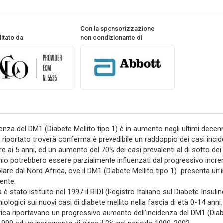
Con la sponsorizzazione
itato da
non condizionante di
denza del DM1 (Diabete Mellito tipo 1) è in aumento negli ultimi decenni
d riportato troverà conferma è prevedibile un raddoppio dei casi inciden
re ai 5 anni, ed un aumento del 70% dei casi prevalenti al di sotto dei 15 
io potrebbero essere parzialmente influenzati dal progressivo increme
olare dal Nord Africa, ove il DM1 (Diabete Mellito tipo 1) presenta un’
ente.
ia è stato istituito nel 1997 il RIDI (Registro Italiano sul Diabete Insul
ologici sui nuovi casi di diabete mellito nella fascia di età 0-14 anni.
rica riportavano un progressivo aumento dell’incidenza del DM1 (Diabe