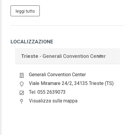
Biologo
leggi tutto
Biologo
Psicologo
LOCALIZZAZIONE
Psicologia
Trieste
- Generali Convention Center
Psicoterapia
Generali Convention Center
Viale Miramare 24/2, 34135 Trieste (TS)
Tel. 055 2639073
Visualizza sulla mappa