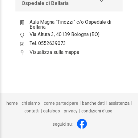
Ospedale di Bellaria
Infermiere
Aula Magna “Tinozzi” c/o Ospedale di
Infermiere
Bellaria
Via Altura 3, 40139 Bologna (BO)
Tecnico della riabilitazione psichiatrica
Tel. 0552639073
Visualizza sulla mappa
Tecnico della riabilitazione psichiatrica
Terapista occupazionale
Terapista occupazionale
home
chi siamo
come partecipare
banche dati
assistenza
contatti
catalogo
privacy
condizioni d'uso
seguici su: