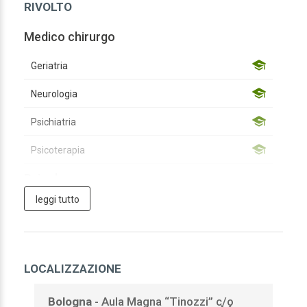
RIVOLTO
Medico chirurgo
Geriatria
Neurologia
Psichiatria
Psicoterapia
Psicologo
leggi tutto
Psicologia
Psicoterapia
LOCALIZZAZIONE
Assistente sanitario
Bologna
- Aula Magna “Tinozzi” c/o
Assistente sanitario